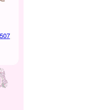
ン
-507