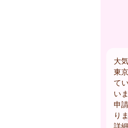
大
東
て
い
申
り
詳