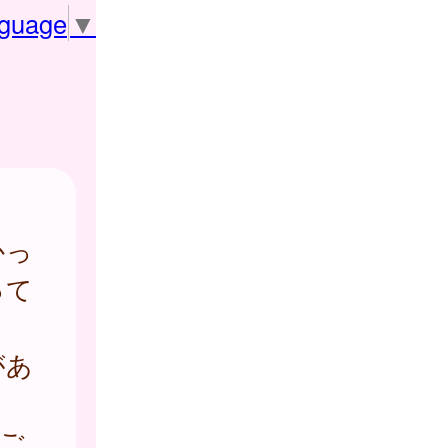
nguage
▼
かっ
って
があ
ご