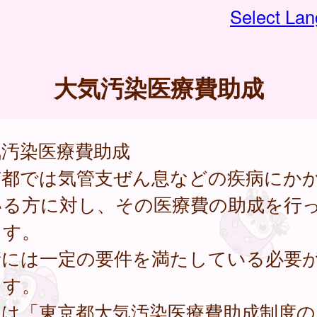
Select La
大気汚染医療費助成
気汚染医療費助成
京都では気管支ぜん息などの疾病にか
いる方に対し、その医療費の助成を行
ます。
請には一定の要件を満たしている必要
ます。
細は「東京都大気汚染医療費助成制度の