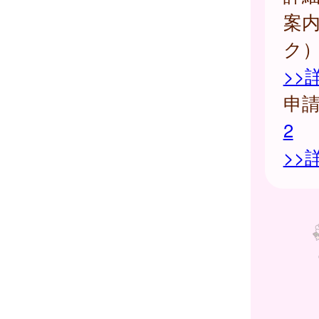
案
ク
>>
申
2
>>