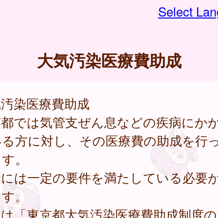
Select La
大気汚染医療費助成
気汚染医療費助成
京都では気管支ぜん息などの疾病にか
いる方に対し、その医療費の助成を行
ます。
請には一定の要件を満たしている必要
ます。
細は「東京都大気汚染医療費助成制度の