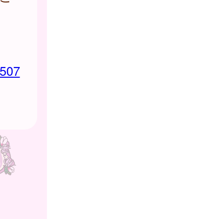
ン
-507