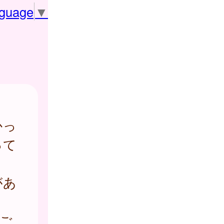
nguage
▼
かっ
って
があ
ご