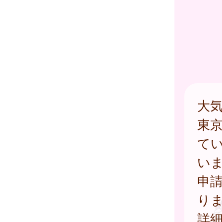
大
東
て
い
申
り
詳