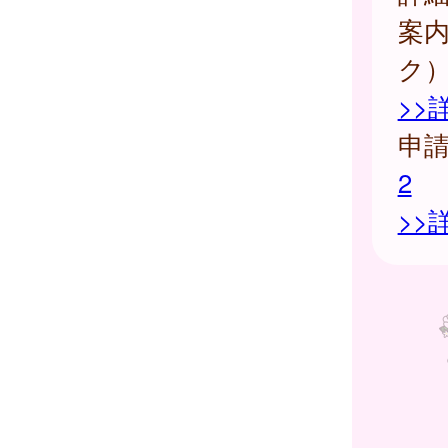
案
ク
>>
申
2
>>