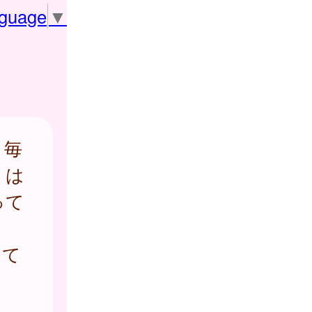
nguage
▼
、毎
 は
って
、
って