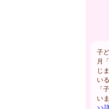
子
月
じ
い
「
い
>>