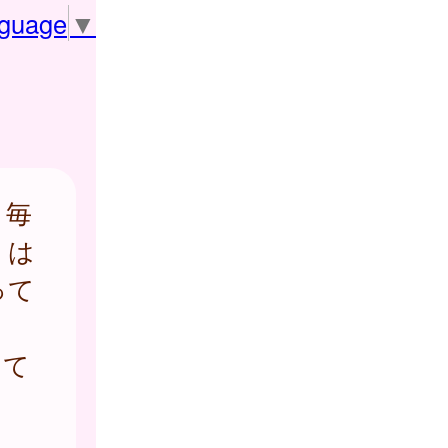
nguage
▼
、毎
 は
って
、
って