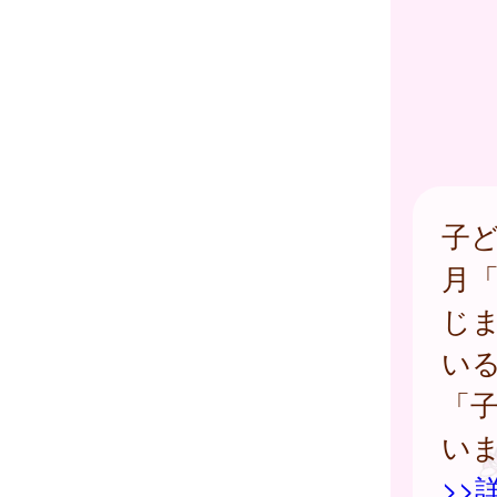
子
月
じ
い
「
い
>>