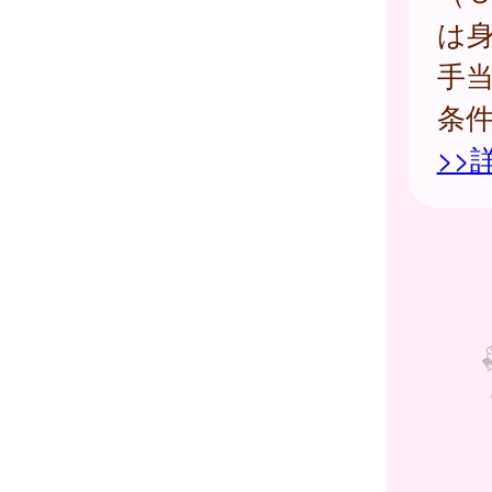
は
手
条
>>