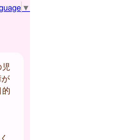
nguage
▼
の児
障が
目的
しく