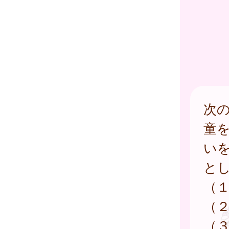
次
童
い
と
（
（
（