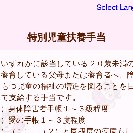
Select La
特別児童扶養手当
のいずれかに該当している２０歳未満
を養育している父母または養育者へ、
をもつ児童の福祉の増進を図ることを
して支給する手当です。
１）身体障害者手帳１～３級程度
２）愛の手帳１～３度程度
３）（１）、（２）と同程度の疾病も