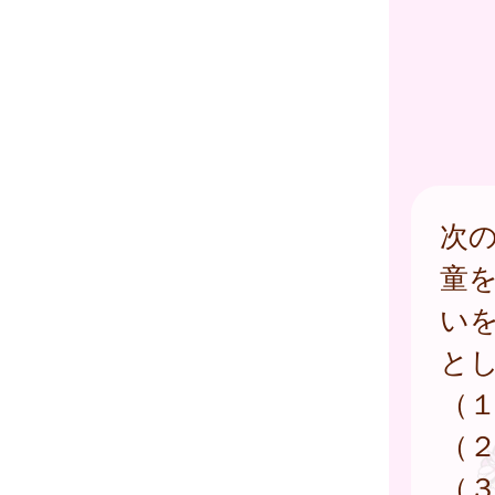
次
童
い
と
（
（
（