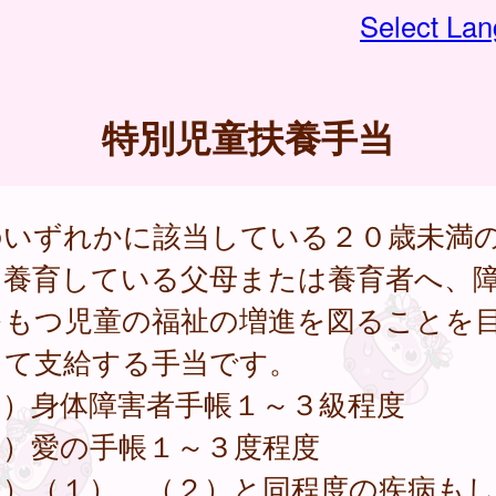
Select La
特別児童扶養手当
のいずれかに該当している２０歳未満
を養育している父母または養育者へ、
をもつ児童の福祉の増進を図ることを
して支給する手当です。
１）身体障害者手帳１～３級程度
２）愛の手帳１～３度程度
３）（１）、（２）と同程度の疾病も