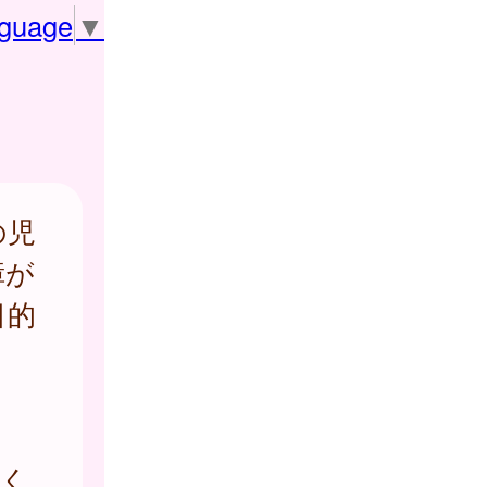
nguage
▼
の児
障が
目的
しく