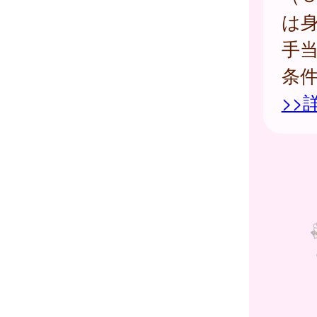
は
手
条
>>