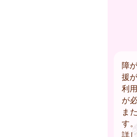
障
援
利
が
ま
す
詳