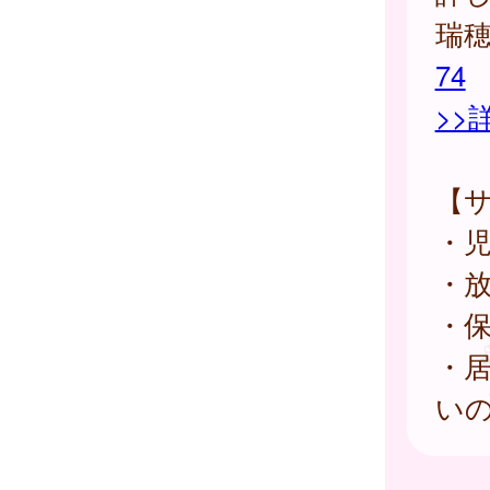
瑞
74
>>
【
・
・
・
・
い