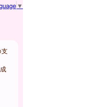
nguage
▼
の支
成
ま