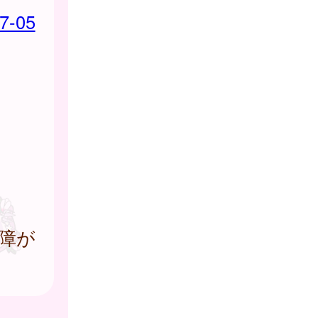
7-05
）
障が