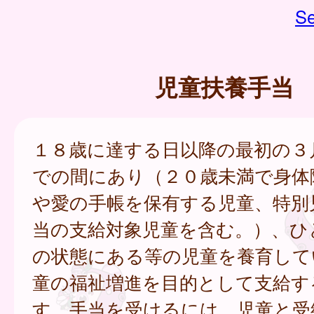
Se
児童扶養手当
１８歳に達する日以降の最初の３
での間にあり（２０歳未満で身体
や愛の手帳を保有する児童、特別
当の支給対象児童を含む。）、ひ
の状態にある等の児童を養育して
童の福祉増進を目的として支給す
す。手当を受けるには、児童と受