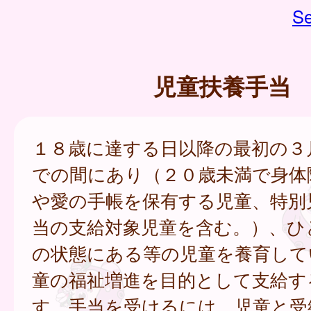
Se
児童扶養手当
１８歳に達する日以降の最初の３
での間にあり（２０歳未満で身体
や愛の手帳を保有する児童、特別
当の支給対象児童を含む。）、ひ
の状態にある等の児童を養育して
童の福祉増進を目的として支給す
す。手当を受けるには、児童と受