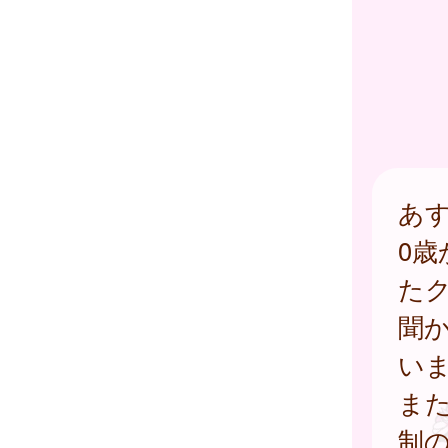
あ
0
た
聞
い
ま
制