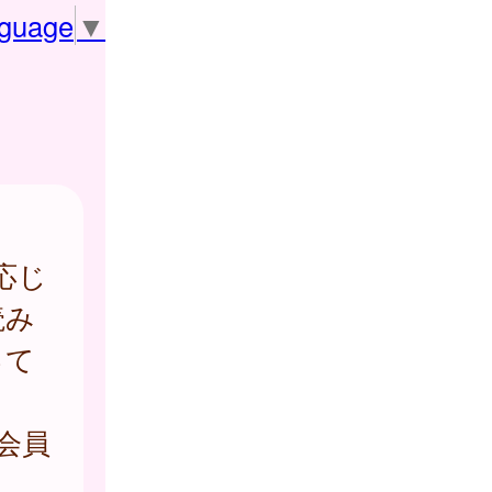
nguage
▼
応じ
読み
って
会員