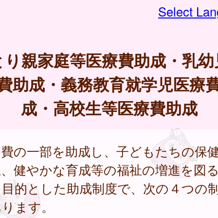
Select La
とり親家庭等医療費助成・乳幼
費助成・義務教育就学児医療
成・高校生等医療費助成
療費の一部を助成し、子どもたちの保
上、健やかな育成等の福祉の増進を図
を目的とした助成制度で、次の４つの
あります。