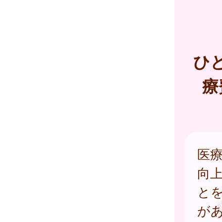
ひ
療
医
向
と
が