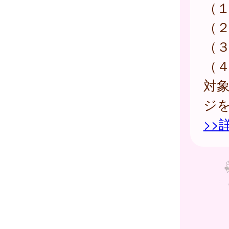
（
（
（
（
対
ジ
>>