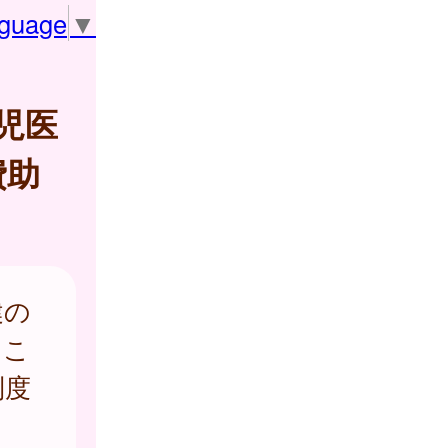
nguage
▼
児医
費助
健の
るこ
制度