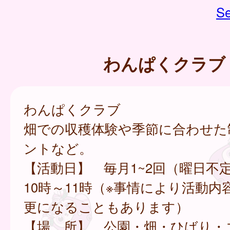
Se
わんぱくクラブ
わんぱくクラブ
畑での収穫体験や季節に合わせた
ントなど。
【活動日】 毎月1~2回（曜日不
10時～11時（※事情により活動内
更になることもあります）
【場 所】 公園・畑・ひばり・