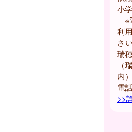
小
※
利
さ
瑞
（
内
電
>>