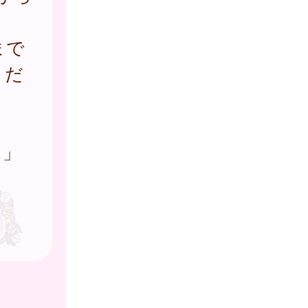
まで
くだ
り」