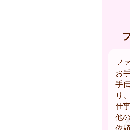
フ
お
手
り
仕
他
依