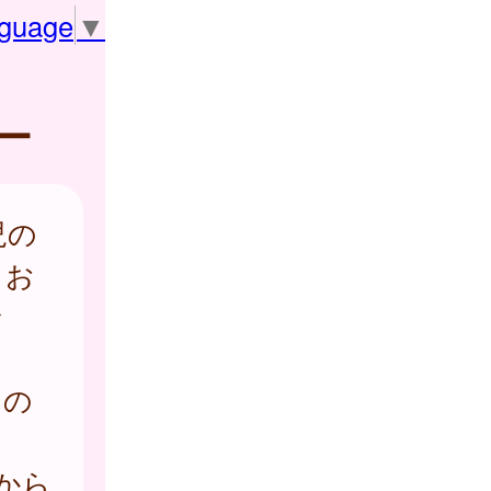
nguage
▼
ー
児の
、お
な
。
その
から