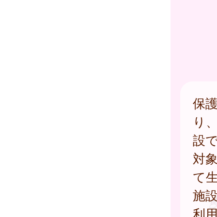
保
り
設
対
て生
施設
利