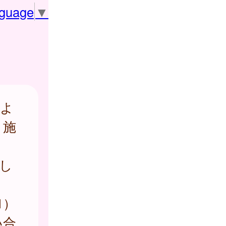
nguage
▼
によ
、施
。
し
1）
い合