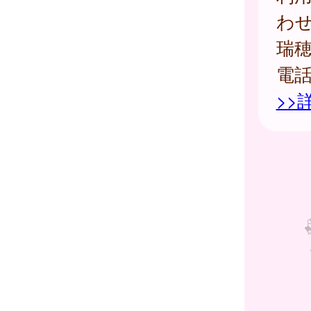
わ
瑞
電
>>