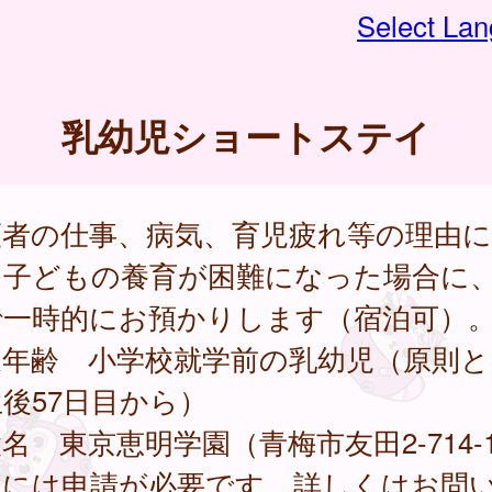
Select La
乳幼児ショートステイ
護者の仕事、病気、育児疲れ等の理由
、子どもの養育が困難になった場合に
で一時的にお預かりします（宿泊可）
象年齢 小学校就学前の乳幼児（原則と
後57日目から）
名 東京恵明学園（青梅市友田2-714-
用には申請が必要です。詳しくはお問