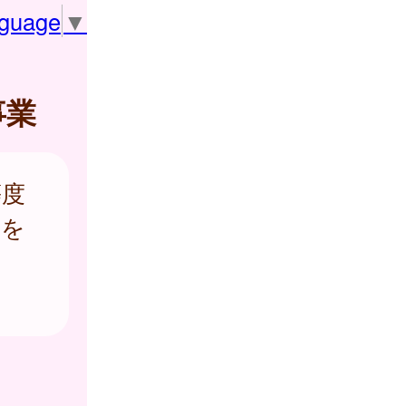
nguage
▼
事業
等度
部を