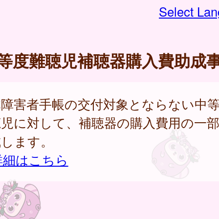
Select La
等度難聴児補聴器購入費助成
体障害者手帳の交付対象とならない中
聴児に対して、補聴器の購入費用の一
成します。
詳細はこちら