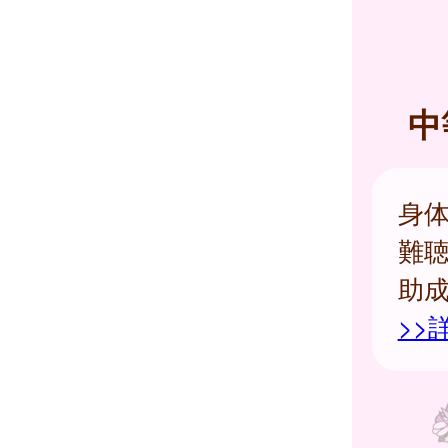
中
身
難
助
>>