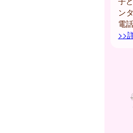
子
ン
電
>>