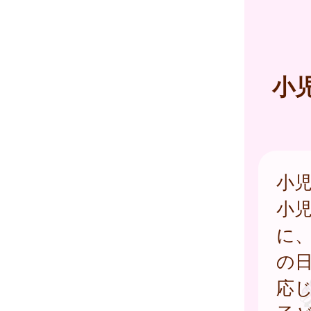
小
小
小
に
の
応