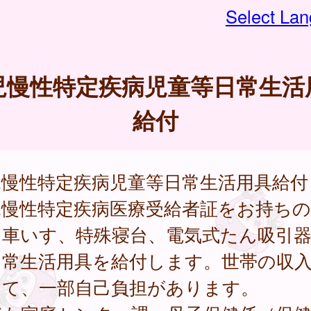
Select La
児慢性特定疾病児童等日常生活
給付
児慢性特定疾病児童等日常生活用具給付
児慢性特定疾病医療受給者証をお持ちの
、車いす、特殊寝台、電気式たん吸引
日常生活用具を給付します。世帯の収
じて、一部自己負担があります。