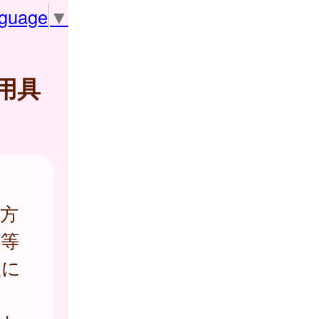
nguage
▼
用具
方
器等
入に