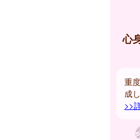
心
重
成
>>