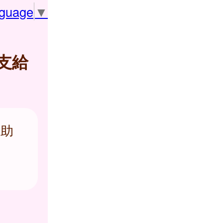
nguage
▼
支給
を助