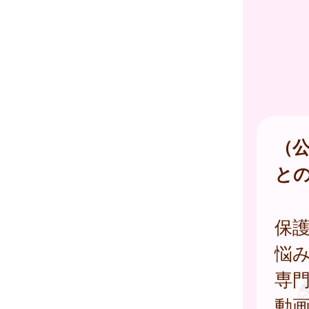
（
と
保
悩
専
動