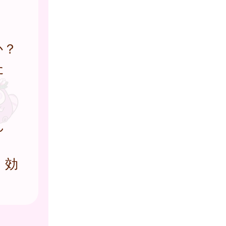
か？
た
ん
。効