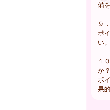
備
９
ポ
い
１
か
ポ
果