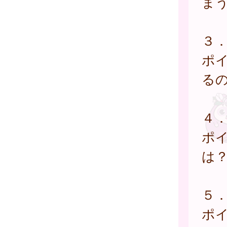
ま
３
ポ
る
４
ポ
は
５．
ポ