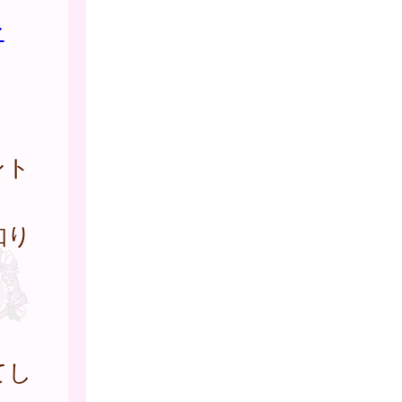
ン
ント
知り
。
）
てし