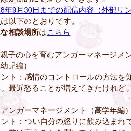
8年9月30日までの配信内容（外部リ
）
は以下のとおりです。
近な相談場所
は
こちら
．親子の心を育むアンガーマネージメ
乳幼児編）
イント：感情のコントロールの方法を
い。最近怒ることが増えてきたけれど
．アンガーマネージメント（高学年編
イント：つい自分の怒りに飲み込まれ