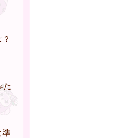
は？
みた
な準