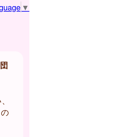
nguage
▼
団
い、
ての