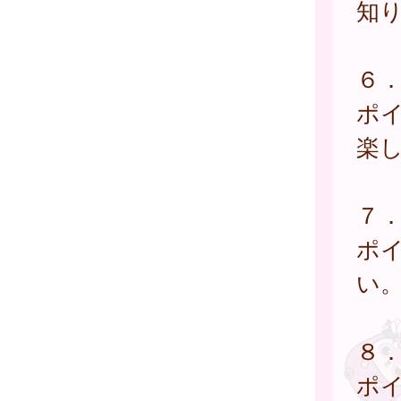
知
６
ポ
楽
７
ポ
い
８
ポ