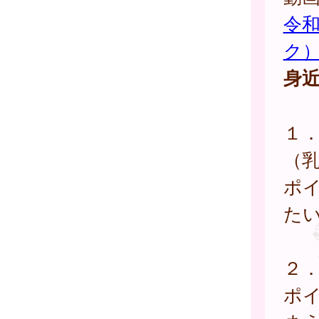
令和
ク
身
１
（
ポ
た
２
ポ