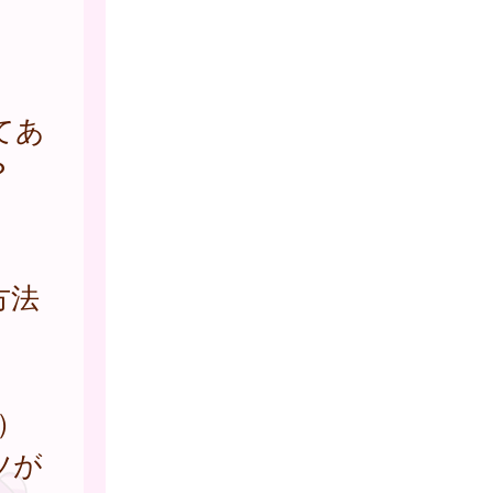
。
てあ
？
方法
。
）
ツが