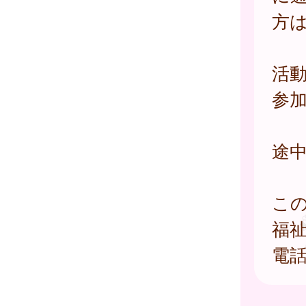
方
活
参
途
こ
福
電