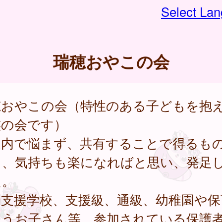
Select La
瑞穂おやこの会
穂おやこの会（特性のある子どもを抱
族の会です）
庭内で悩まず、共有することで得るも
り、気持ちも楽になればと思い、発足
た。
別支援学校、支援級、通級、幼稚園や保
通うお子さん等、参加されている保護