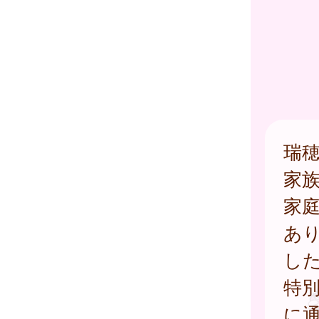
瑞
家
家
あ
し
特
に