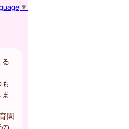
nguage
▼
える
のも
しま
育園
者の