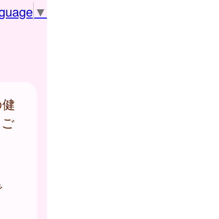
nguage
▼
の健
をご
で