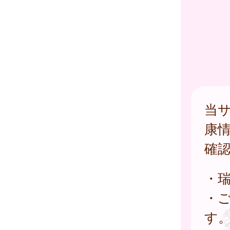
当
康
確
・
・
す