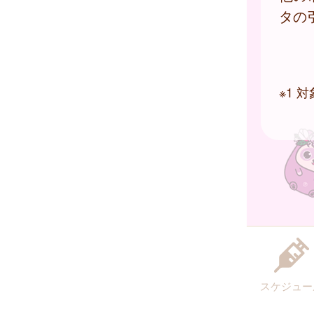
タの
※1
スケジュー