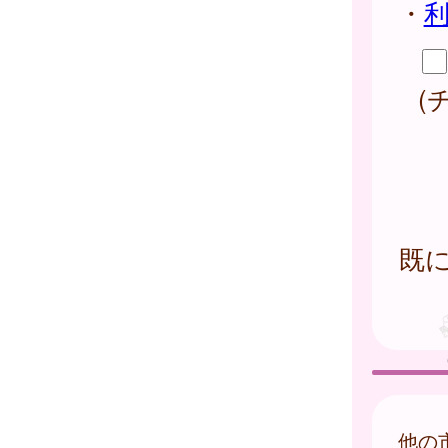
・
(
既
他の