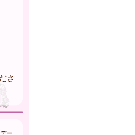
ださ
はデー