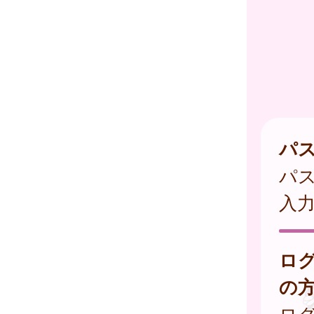
パ
パ
入
ロ
の
ログ