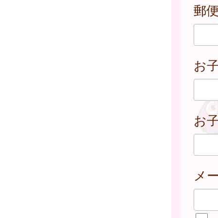
郵
お
お子
メ