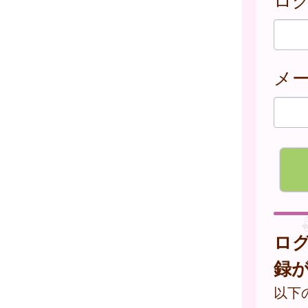
メ
ロ
録
以下