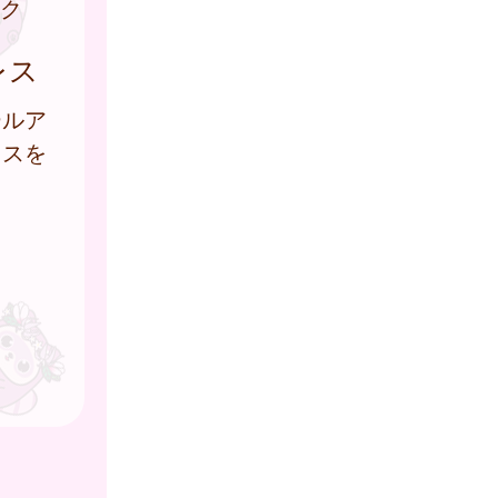
ク
レス
ールア
レスを