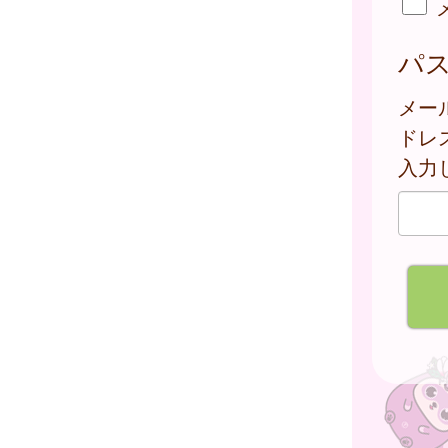
パ
メー
ドレ
入力