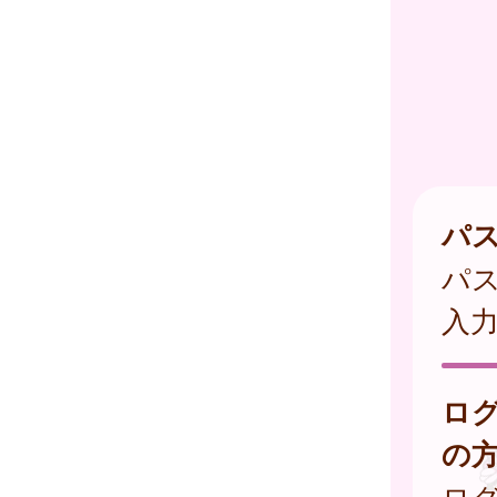
パ
パ
入
ロ
の
ログ