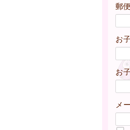
郵
お
お子
メ