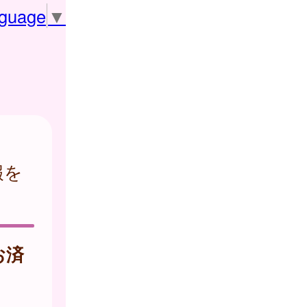
nguage
▼
報を
お済