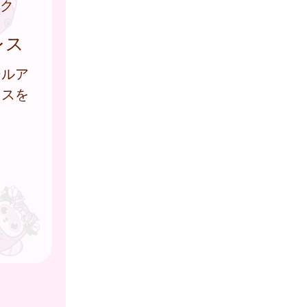
ク
レス
ールア
レスを