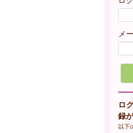
メ
ロ
録
以下