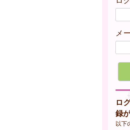
メ
ロ
録
以下