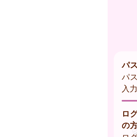
パ
パ
入
ロ
の
ログ