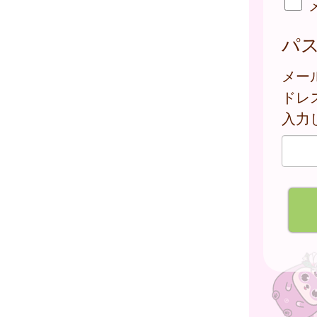
パ
メー
ドレ
入力