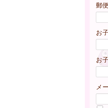
郵
お
お子
メ