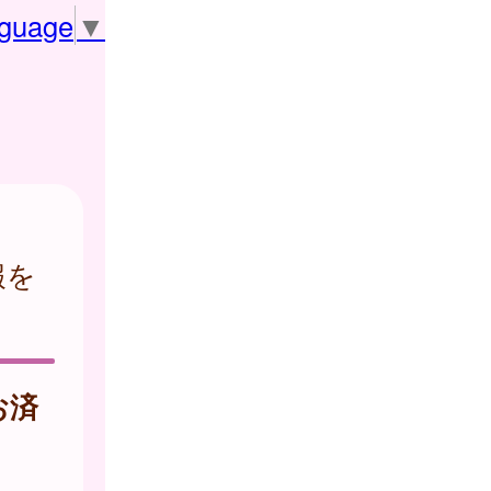
nguage
▼
報を
お済