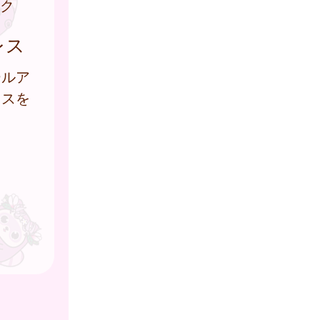
ク
レス
ールア
レスを