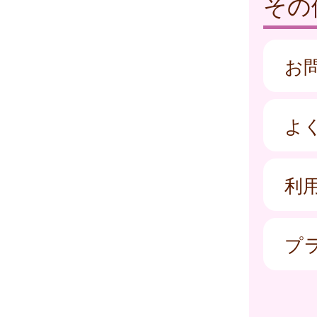
その
お
よ
利
プ