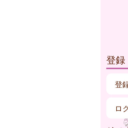
登録
登
ロ