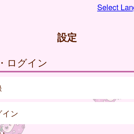
Select La
設定
・ログイン
録
グイン