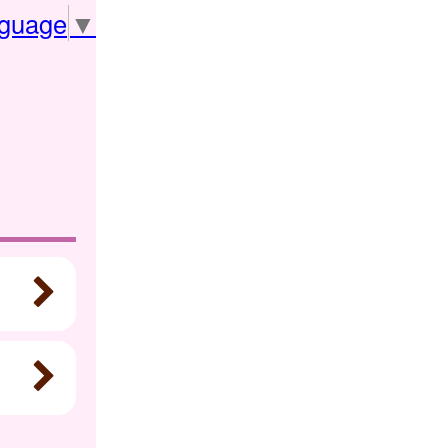
nguage
▼