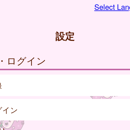
Select La
設定
・ログイン
録
グイン