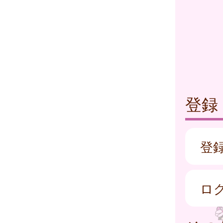
登録
登
ロ