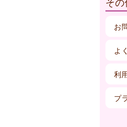
その
お
よ
利
プ