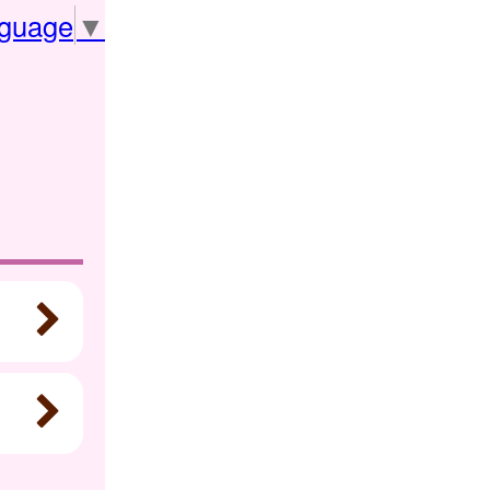
nguage
▼