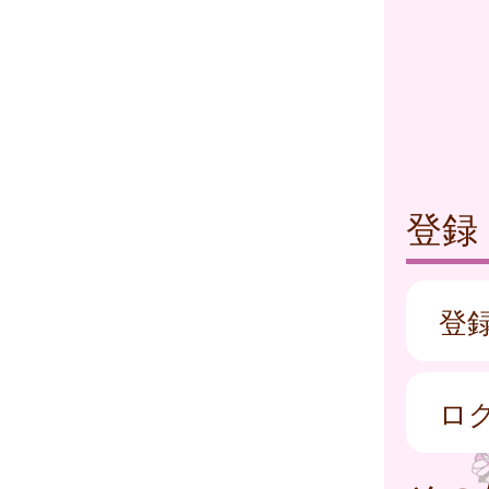
登録
登
ロ