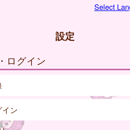
Select La
設定
・ログイン
録
グイン