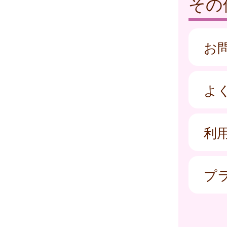
その
お
よ
利
プ