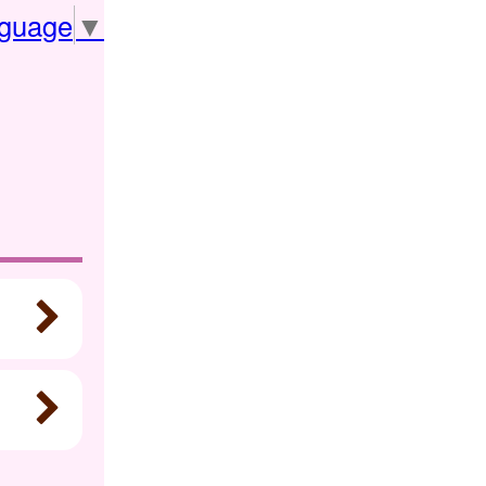
nguage
▼