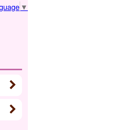
nguage
▼