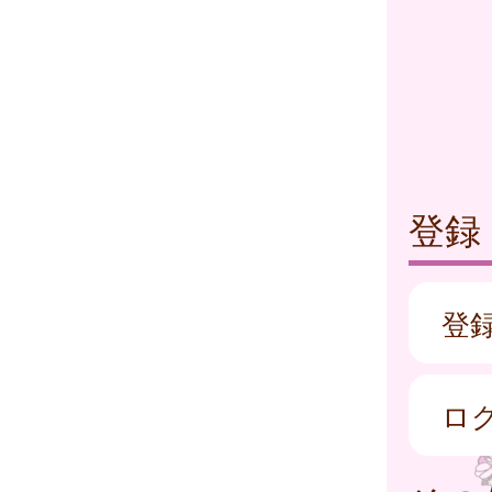
登録
登
ロ