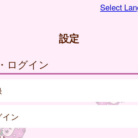
Select La
設定
・ログイン
録
グイン