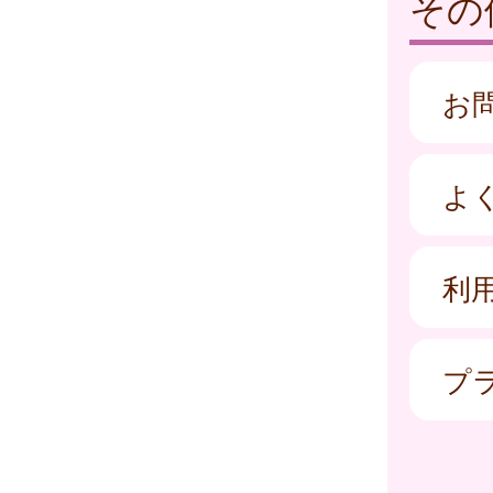
その
お
よ
利
プ