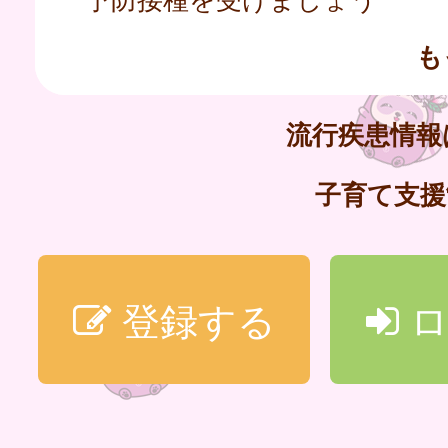
も
流行疾患情
子育て支
登録する
ロ