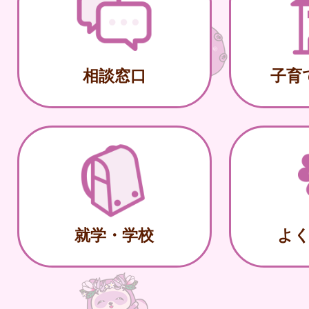
相談窓口
子育
就学・学校
よ