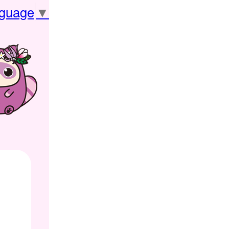
nguage
▼