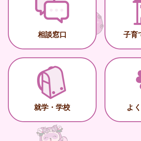
相談窓口
子育
就学・学校
よ