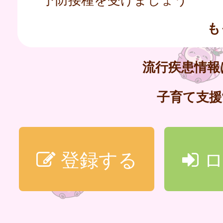
も
流行疾患情
子育て支
登録する
ロ