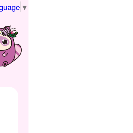
nguage
▼