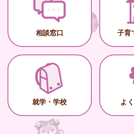
相談窓口
子育
就学・学校
よ