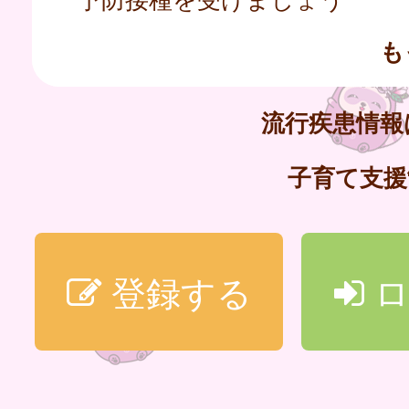
も
流行疾患情
子育て支
登録する
ロ