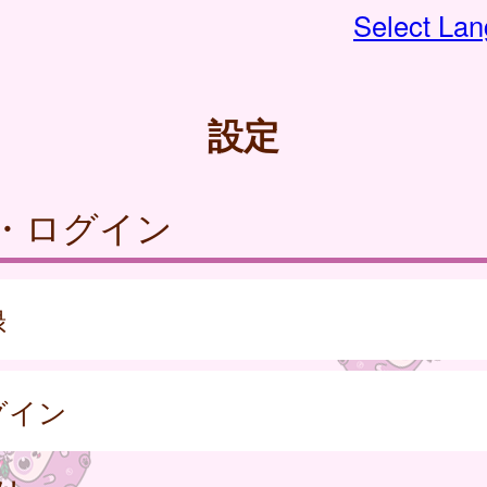
Select La
設定
・ログイン
録
グイン