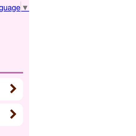
nguage
▼