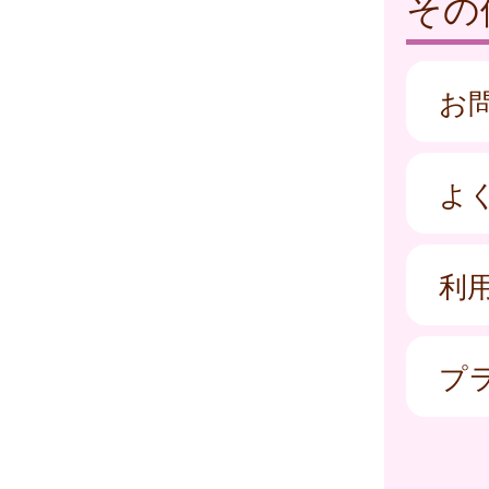
その
お
よ
利
プ