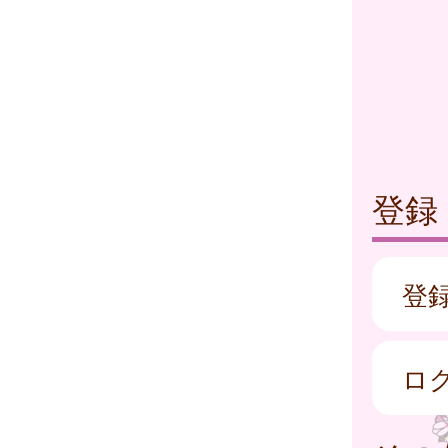
登録
登
ロ