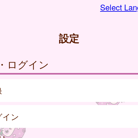
Select La
設定
・ログイン
録
グイン