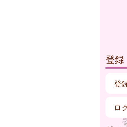
登録
登
ロ