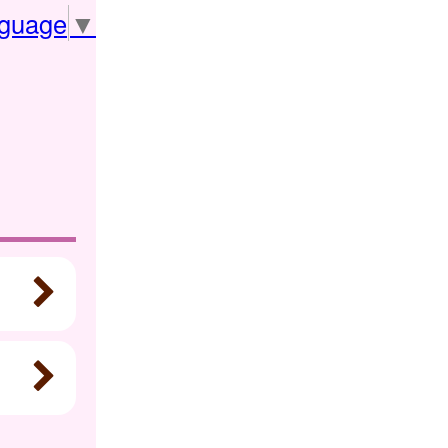
nguage
▼