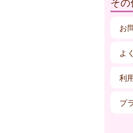
その
お
よ
利
プ